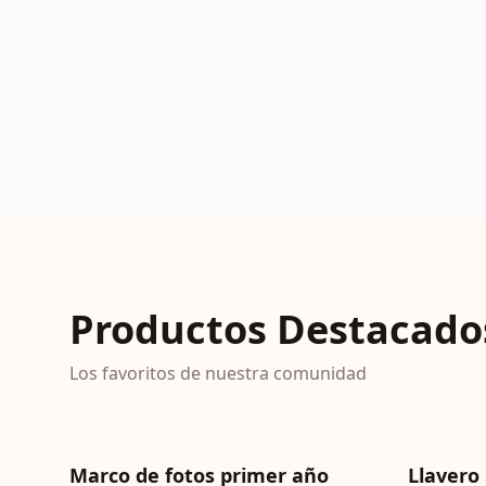
Regalos para Profes
Ver productos
Re
San Valentín
Ver productos
Ver productos
Productos Destacado
Los favoritos de nuestra comunidad
OFERTA
OFERT
Marco de fotos primer año
Llavero