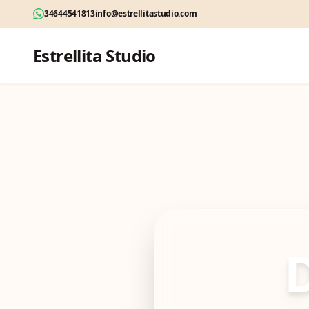
34644541813
info@estrellitastudio.com
Estrellita Studio
D