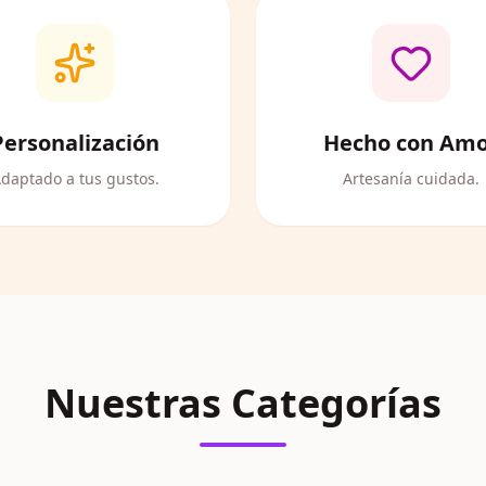
Personalización
Hecho con Am
daptado a tus gustos.
Artesanía cuidada.
Nuestras Categorías
Vuelta al Cole
Bautizos y Comun
Deco-Hogar
Ver productos
Día de la Madr
Ver productos