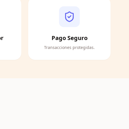
or
Pago Seguro
Transacciones protegidas.
iones
Bodas
e
Cumpleaños
Ver productos