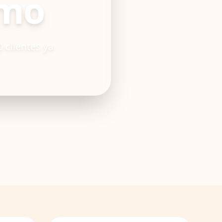
imo
 clientes ya