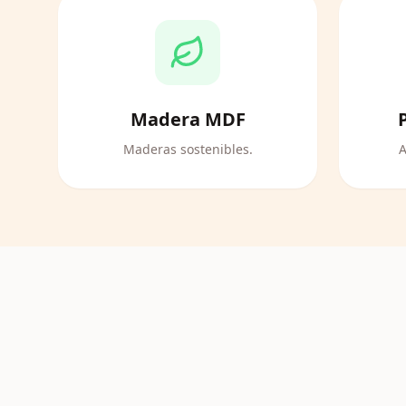
Madera MDF
Maderas sostenibles.
A
Navidad
Ver productos
Bebés