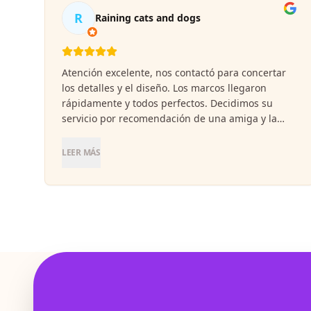
R
Raining cats and dogs
Atención excelente, nos contactó para concertar
los detalles y el diseño. Los marcos llegaron
rápidamente y todos perfectos. Decidimos su
servicio por recomendación de una amiga y la
verdad es que estamos muy contentos del
resultado, recomiendo 100%.
LEER MÁS