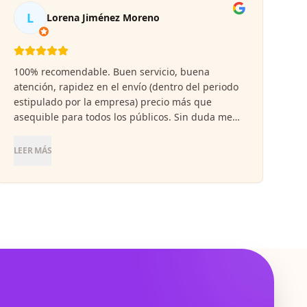
L
Lorena Jiménez Moreno
100% recomendable. Buen servicio, buena
atención, rapidez en el envío (dentro del periodo
estipulado por la empresa) precio más que
asequible para todos los públicos. Sin duda me
alegro de haber confiado en ellos porque los
grabados y la calidad son inigualables.
LEER MÁS