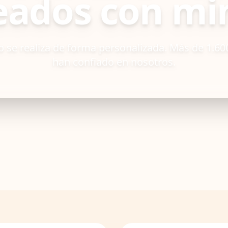
eados con m
 se realiza de forma personalizada. Más de 1.600
han confiado en nosotros.