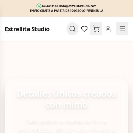
34644541813
info@estrellitastudio.com
ENVÍO GRATIS A PARTIR DE 100€ SOLO PENÍNSULA
Estrellita Studio
Detalles únicos creados
con mimo
Cada pedido se realiza de forma
personalizada. Más de 1.600 clientes ya